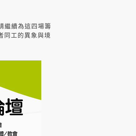
。請繼續為這四場籌
者同工的異象與境