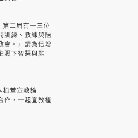
。第二屆有十三位
間訓練、教練與陪
教會。』請為倍增
主賜下智慧與能
本植堂宣教論
合作，一起宣教植